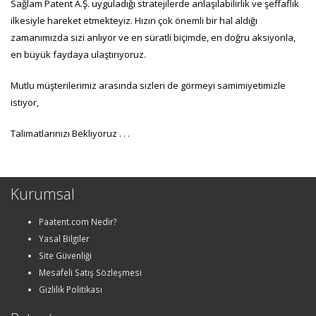
Sağlam Patent A.Ş. uyguladığı stratejilerde anlaşılabilirlik ve şeffaflık
ilkesiyle hareket etmekteyiz. Hızın çok önemli bir hal aldığı
zamanımızda sizi anlıyor ve en süratli biçimde, en doğru aksiyonla,
en büyük faydaya ulaştırıyoruz.
Mutlu müşterilerimiz arasında sizleri de görmeyi samimiyetimizle
istiyor,
Talimatlarınızı Bekliyoruz . . .
Kurumsal
Paatent.com Nedir?
Yasal Bilgiler
Site Güvenliği
Mesafeli Satış Sözleşmesi
Gizlilik Politikası