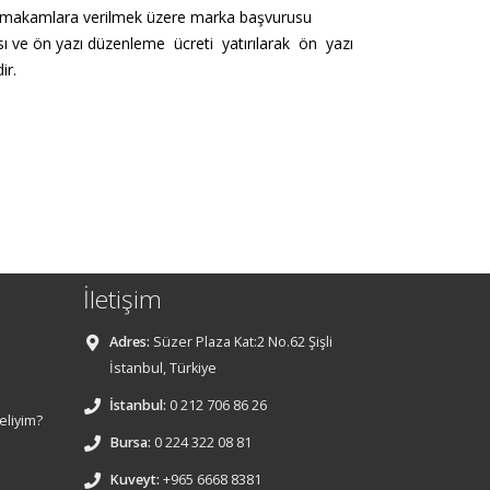
li makamlara verilmek üzere marka başvurusu
ası ve ön yazı düzenleme ücreti yatırılarak ön yazı
ir.
İletişim
Adres:
Süzer Plaza Kat:2 No.62 Şişli
İstanbul, Türkiye
İstanbul:
0 212 706 86 26
eliyim?
Bursa:
0 224 322 08 81
Kuveyt:
+965 6668 8381