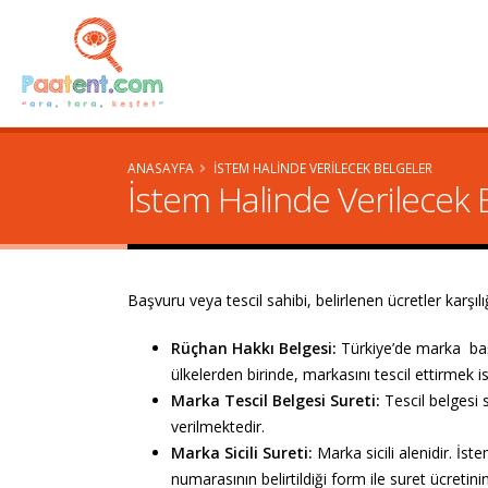
ANASAYFA
İSTEM HALINDE VERILECEK BELGELER
İstem Halinde Verilecek 
Başvuru veya tescil sahibi, belirlenen ücretler karş
Rüçhan Hakkı Belgesi:
Türkiye’de marka baş
ülkelerden birinde, markasını tescil ettirmek is
Marka Tescil Belgesi Sureti:
Tescil belgesi 
verilmektedir.
Marka Sicili Sureti:
Marka sicili alenidir. İst
numarasının belirtildiği form ile suret ücretin