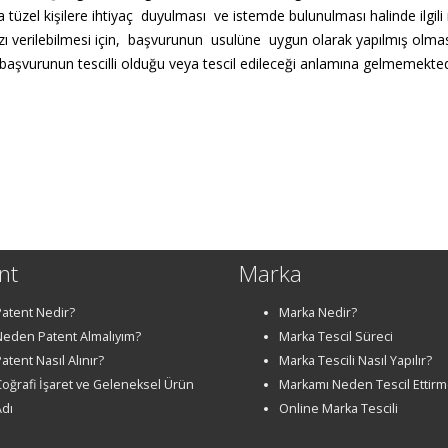
üzel kişilere ihtiyaç duyulması ve istemde bulunulması halinde ilgi
n yazı verilebilmesi için, başvurunun usulüne uygun olarak yapılmış olm
, başvurunun tescilli olduğu veya tescil edileceği anlamına gelmemekted
nt
Marka
Patent Nedir?
Marka Nedir?
Neden Patent Almalıyım?
Marka Tescil Süreci
atent Nasıl Alınır?
Marka Tescili Nasıl Yapılır?
Coğrafi İşaret ve Geleneksel Ürün
Markamı Neden Tescil Ettirm
Adı
Online Marka Tescili