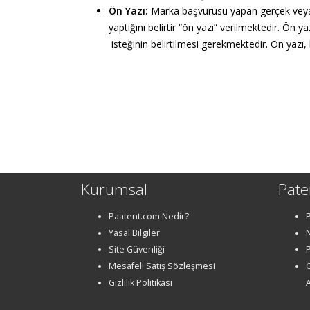
Ön Yazı:
Marka başvurusu yapan gerçek veya t
yaptığını belirtir “ön yazı” verilmektedir. Ö
isteğinin belirtilmesi gerekmektedir. Ön yazı
Kurumsal
Pate
Paatent.com Nedir?
Yasal Bilgiler
Site Güvenliği
P
Mesafeli Satış Sözleşmesi
Gizlilik Politikası