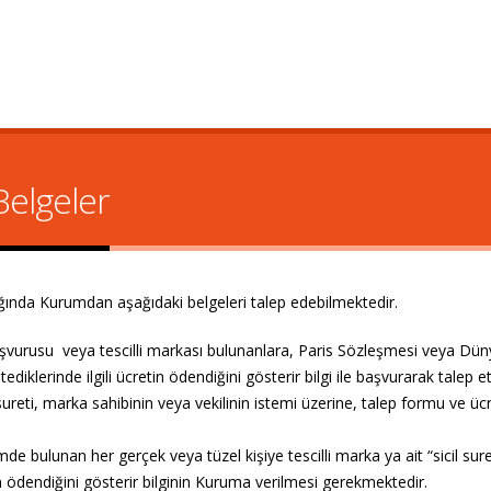
Belgeler
ılığında Kurumdan aşağıdaki belgeleri talep edebilmektedir.
vurusu veya tescilli markası bulunanlara, Paris Sözleşmesi veya Dün
tediklerinde ilgili ücretin ödendiğini gösterir bilgi ile başvurarak talep 
sureti, marka sahibinin veya vekilinin istemi üzerine, talep formu ve üc
emde bulunan her gerçek veya tüzel kişiye tescilli marka ya ait “sicil sure
in ödendiğini gösterir bilginin Kuruma verilmesi gerekmektedir.